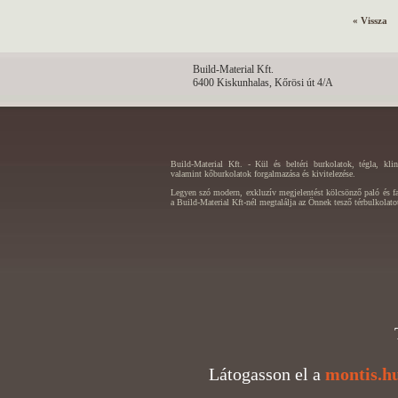
« Vissza
Build-Material Kft.
6400 Kiskunhalas, Kőrösi út 4/A
Build-Material Kft. - Kül és beltéri burkolatok, tégla, kli
valamint kőburkolatok forgalmazása és kivitelezése.
Legyen szó modern, exkluzív megjelentést kölcsönző paló és fal
a Build-Material Kft-nél megtalálja az Önnek tesző térbulkolato
Látogasson el a
montis.h