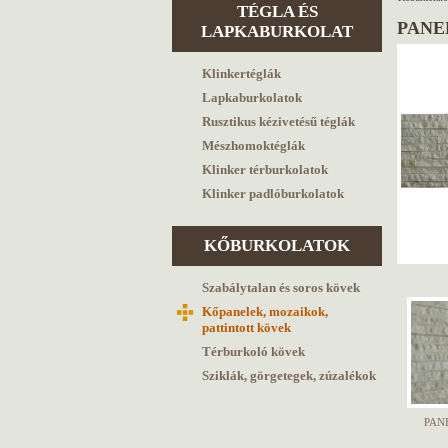
TÉGLA ÉS
PANE
LAPKABURKOLAT
Klinkertéglák
Lapkaburkolatok
Rusztikus kézivetésű téglák
Mészhomoktéglák
Klinker térburkolatok
Klinker padlóburkolatok
KŐBURKOLATOK
Szabálytalan és soros kövek
Kőpanelek, mozaikok,
pattintott kövek
Térburkoló kövek
Sziklák, görgetegek, zúzalékok
PAN