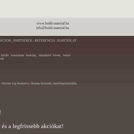
www.build-material.hu
info@build-material.hu
NÁCSOK
PARTNEREK
REFERENCIA
KAPCSOLAT
|
|
|
, kültéri homlokzati burkolat, térbulkoló kövek, beltéri
ékok
- Minden Jog fenntartva |
Honlap fejlesztés, keresőoptimalizálás
!
és a legfrissebb akciókat!