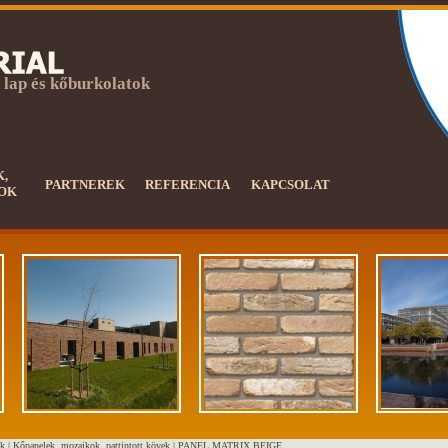
 lap és kőburkolatok
K,
PARTNEREK
REFERENCIA
KAPCSOLAT
OK
k |
Kőpanelek, mozaikok, pattintott kövek
|
PANEL MATRIX BEIGE