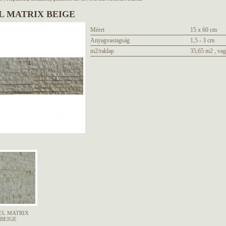
L MATRIX BEIGE
Méret
15 x 60 cm
Anyagvastagság
1,5 - 3 cm
m2/raklap
35,65 m2 , vag
EL MATRIX
BEIGE