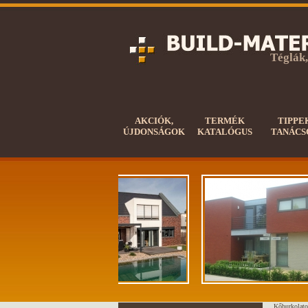
Téglák,
AKCIÓK,
TERMÉK
TIPPE
ÚJDONSÁGOK
KATALÓGUS
TANÁCS
Kőburkolato