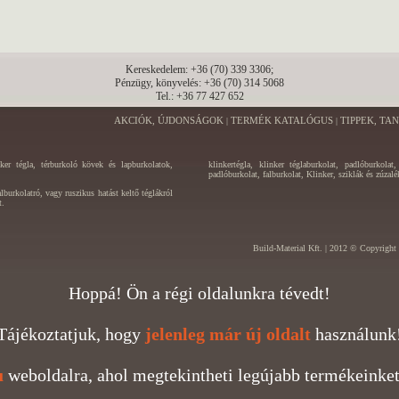
Kereskedelem: +36 (70) 339 3306;
Pénzügy, könyvelés: +36 (70) 314 5068
Tel.: +36 77 427 652
AKCIÓK, ÚJDONSÁGOK
TERMÉK KATALÓGUS
TIPPEK, TA
|
|
nker tégla, térburkoló kövek és lapburkolatok,
klinkertégla, klinker téglaburkolat, padlóburkolat
padlóburkolat, falburkolat, Klinker, sziklák és zúzal
burkolatró, vagy ruszikus hatást keltő téglákról
t.
Build-Material Kft. | 2012 © Copyright 
Hoppá! Ön a régi oldalunkra tévedt!
Tájékoztatjuk, hogy
jelenleg már új oldalt
használunk
u
weboldalra, ahol megtekintheti legújabb termékeinket 