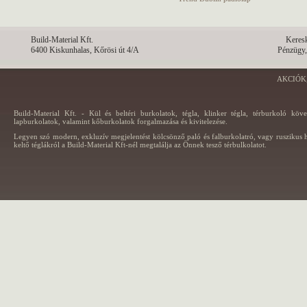
Build-Material Kft.
Keres
6400 Kiskunhalas, Kőrösi út 4/A
Pénzügy,
AKCIÓK
Build-Material Kft. - Kül és beltéri burkolatok, tégla, klinker tégla, térburkoló köv
lapburkolatok, valamint kőburkolatok forgalmazása és kivitelezése.
Legyen szó modern, exkluzív megjelentést kölcsönző paló és falburkolatró, vagy ruszikus h
keltő téglákról a Build-Material Kft-nél megtalálja az Önnek tesző térbulkolatot.