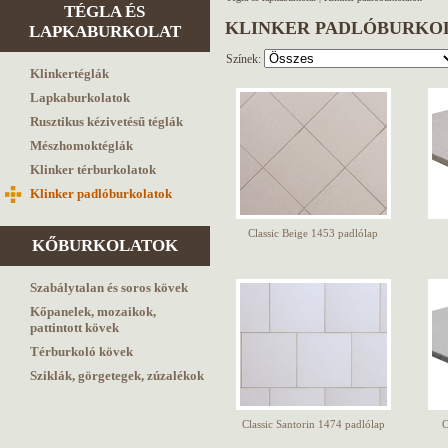
TÉGLA ÉS
KLINKER PADLÓBURKO
LAPKABURKOLAT
Színek:
Klinkertéglák
Lapkaburkolatok
Rusztikus kézivetésű téglák
Mészhomoktéglák
Klinker térburkolatok
Klinker padlóburkolatok
Classic Beige 1453 padlólap
KŐBURKOLATOK
Szabálytalan és soros kövek
Kőpanelek, mozaikok,
pattintott kövek
Térburkoló kövek
Sziklák, görgetegek, zúzalékok
Classic Santorin 1474 padlólap
C