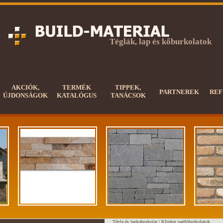
Téglák, lap és kőburkolatok
AKCIÓK,
TERMÉK
TIPPEK,
PARTNEREK
REF
ÚJDONSÁGOK
KATALÓGUS
TANÁCSOK
Tégla és lapkaburkolat |
Klinker padlóburkolatok