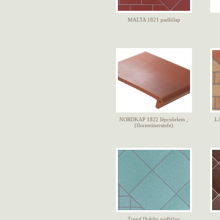
MALTA 1821 padlólap
NORDKAP 1822 lépcsőelem ,
L
(florentinerstufe)
Trend Dublin padlólap