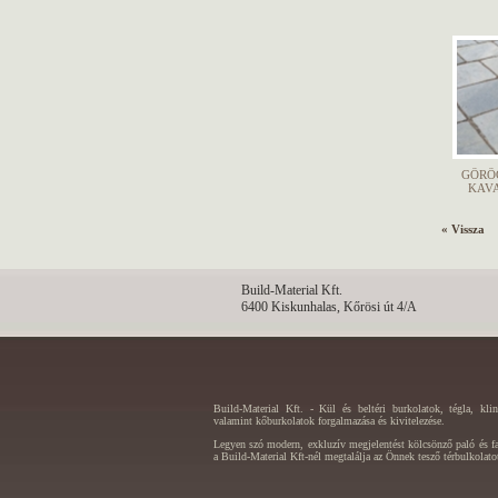
GÖRÖ
KAVA
« Vissza
Build-Material Kft.
6400 Kiskunhalas, Kőrösi út 4/A
Build-Material Kft. - Kül és beltéri burkolatok, tégla, kli
valamint kőburkolatok forgalmazása és kivitelezése.
Legyen szó modern, exkluzív megjelentést kölcsönző paló és fal
a Build-Material Kft-nél megtalálja az Önnek tesző térbulkolato