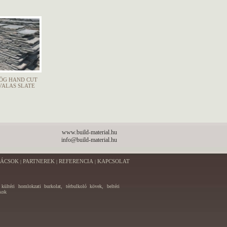
ÖG HAND CUT
VALAS SLATE
www.build-material.hu
info@build-material.hu
NÁCSOK
PARTNEREK
REFERENCIA
KAPCSOLAT
|
|
|
, kültéri homlokzati burkolat, térbulkoló kövek, beltéri
ékok