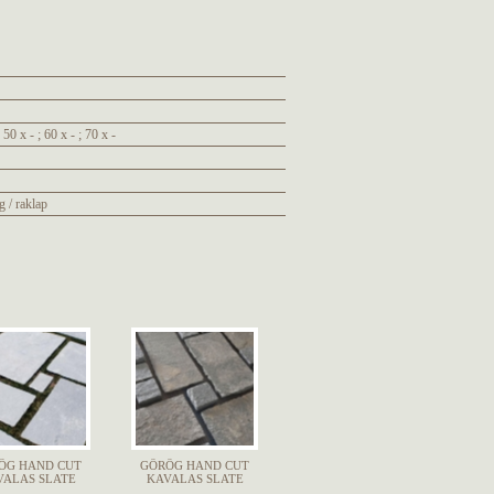
; 50 x - ; 60 x - ; 70 x -
g / raklap
ÖG HAND CUT
GÖRÖG HAND CUT
VALAS SLATE
KAVALAS SLATE