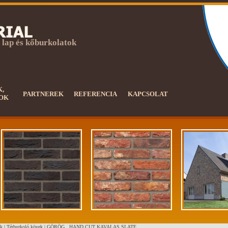
 lap és kőburkolatok
K,
PARTNEREK
REFERENCIA
KAPCSOLAT
OK
k |
Térburkoló kövek
|
GÖRÖG , HAND CUT KAVALAS SLATE