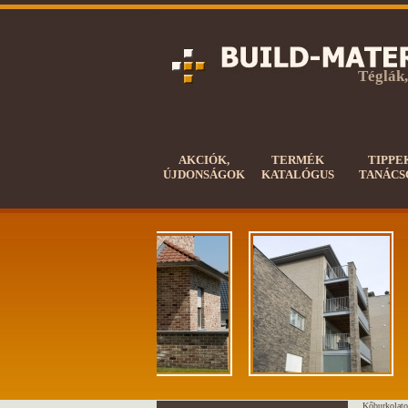
Téglák,
AKCIÓK,
TERMÉK
TIPPE
ÚJDONSÁGOK
KATALÓGUS
TANÁCS
Kőburkolato