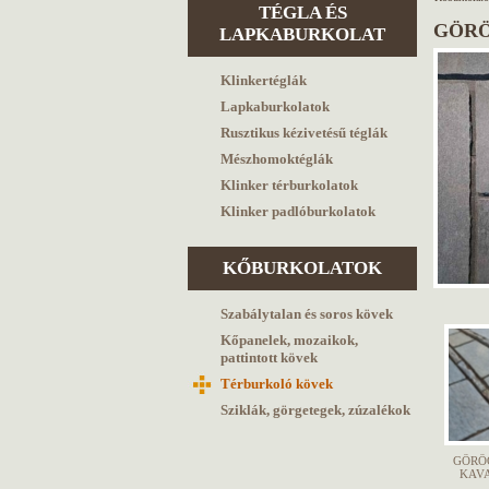
TÉGLA ÉS
GÖRÖ
LAPKABURKOLAT
Klinkertéglák
Lapkaburkolatok
Rusztikus kézivetésű téglák
Mészhomoktéglák
Klinker térburkolatok
Klinker padlóburkolatok
KŐBURKOLATOK
Szabálytalan és soros kövek
Kőpanelek, mozaikok,
pattintott kövek
Térburkoló kövek
Sziklák, görgetegek, zúzalékok
GÖRÖ
KAVA