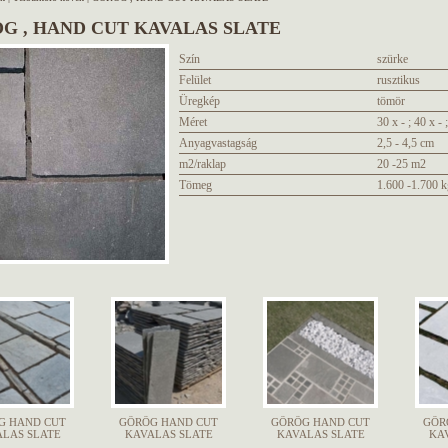
G , HAND CUT KAVALAS SLATE
Szín
szürke
Felület
rusztikus
Üregkép
tömör
Méret
30 x - ; 40 x - 
Anyagvastagság
2,5 - 4,5 cm
m2/raklap
20 -25 m2
Tömeg
1.600 -1.700 k
G HAND CUT
GÖRÖG HAND CUT
GÖRÖG HAND CUT
GÖR
LAS SLATE
KAVALAS SLATE
KAVALAS SLATE
KA