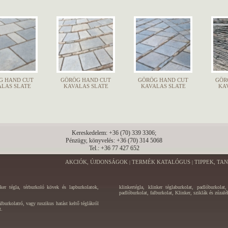
G HAND CUT
GÖRÖG HAND CUT
GÖRÖG HAND CUT
GÖR
LAS SLATE
KAVALAS SLATE
KAVALAS SLATE
KA
Kereskedelem: +36 (70) 339 3306;
Pénzügy, könyvelés: +36 (70) 314 5068
Tel.: +36 77 427 652
AKCIÓK, ÚJDONSÁGOK
TERMÉK KATALÓGUS
TIPPEK, TA
|
|
nker tégla, térburkoló kövek és lapburkolatok,
klinkertégla, klinker téglaburkolat, padlóburkolat
padlóburkolat, falburkolat, Klinker, sziklák és zúzal
burkolatró, vagy ruszikus hatást keltő téglákról
t.