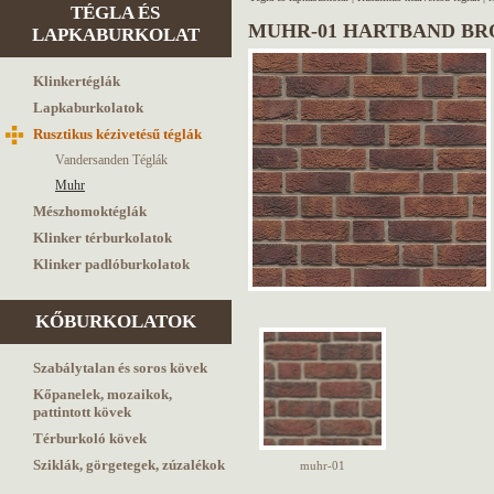
TÉGLA ÉS
MUHR-01 HARTBAND BR
LAPKABURKOLAT
Klinkertéglák
Lapkaburkolatok
Rusztikus kézivetésű téglák
Vandersanden Téglák
Muhr
Mészhomoktéglák
Klinker térburkolatok
Klinker padlóburkolatok
KŐBURKOLATOK
Szabálytalan és soros kövek
Kőpanelek, mozaikok,
pattintott kövek
Térburkoló kövek
Sziklák, görgetegek, zúzalékok
muhr-01