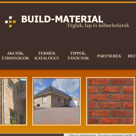
Téglák, lap és kőburkolatok
AKCIÓK,
TERMÉK
TIPPEK,
PARTNEREK
REF
ÚJDONSÁGOK
KATALÓGUS
TANÁCSOK
Tégla és lapkaburkolat |
Rusztikus kézivetésű téglák
|