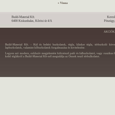
« Vissza
Build-Material Kft.
Keres
6400 Kiskunhalas, Kőrösi út 4/A
Pénzügy,
AKCIÓK
Build-Material Kft. - Kül és beltéri burkolatok, tégla, klinker tégla, térburkoló köv
lapburkolatok, valamint kőburkolatok forgalmazása és kivitelezése.
Legyen szó modern, exkluzív megjelentést kölcsönző paló és falburkolatró, vagy ruszikus h
keltő téglákról a Build-Material Kft-nél megtalálja az Önnek tesző térbulkolatot.