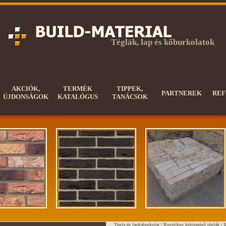
Téglák, lap és kőburkolatok
AKCIÓK,
TERMÉK
TIPPEK,
PARTNEREK
REF
ÚJDONSÁGOK
KATALÓGUS
TANÁCSOK
Tégla és lapkaburkolat |
Rusztikus kézivetésű téglák
|