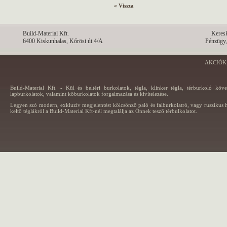
« Vissza
Build-Material Kft.
Keres
6400 Kiskunhalas, Kőrösi út 4/A
Pénzügy,
AKCIÓK
Build-Material Kft. - Kül és beltéri burkolatok, tégla, klinker tégla, térburkoló köv
lapburkolatok, valamint kőburkolatok forgalmazása és kivitelezése.
Legyen szó modern, exkluzív megjelentést kölcsönző paló és falburkolatró, vagy ruszikus h
keltő téglákról a Build-Material Kft-nél megtalálja az Önnek tesző térbulkolatot.