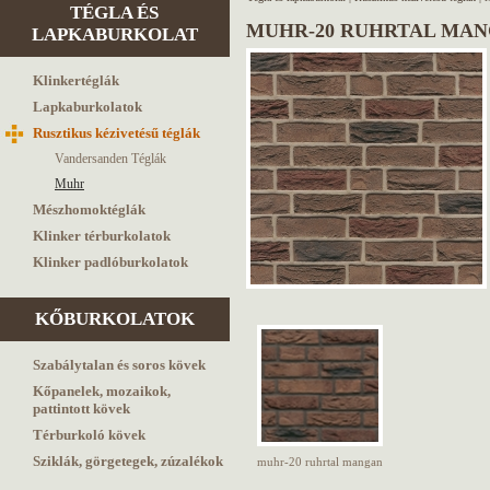
TÉGLA ÉS
MUHR-20 RUHRTAL MAN
LAPKABURKOLAT
Klinkertéglák
Lapkaburkolatok
Rusztikus kézivetésű téglák
Vandersanden Téglák
Muhr
Mészhomoktéglák
Klinker térburkolatok
Klinker padlóburkolatok
KŐBURKOLATOK
Szabálytalan és soros kövek
Kőpanelek, mozaikok,
pattintott kövek
Térburkoló kövek
Sziklák, görgetegek, zúzalékok
muhr-20 ruhrtal mangan