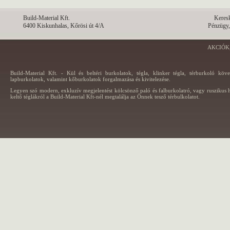
Build-Material Kft.
Keres
6400 Kiskunhalas, Kőrösi út 4/A
Pénzügy,
AKCIÓK
Build-Material Kft. - Kül és beltéri burkolatok, tégla, klinker tégla, térburkoló köv
lapburkolatok, valamint kőburkolatok forgalmazása és kivitelezése.
Legyen szó modern, exkluzív megjelentést kölcsönző paló és falburkolatró, vagy ruszikus h
keltő téglákról a Build-Material Kft-nél megtalálja az Önnek tesző térbulkolatot.