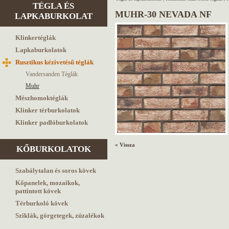
TÉGLA ÉS
MUHR-30 NEVADA NF
LAPKABURKOLAT
Klinkertéglák
Lapkaburkolatok
Rusztikus kézivetésű téglák
Vandersanden Téglák
Muhr
Mészhomoktéglák
Klinker térburkolatok
Klinker padlóburkolatok
« Vissza
KŐBURKOLATOK
Szabálytalan és soros kövek
Kőpanelek, mozaikok,
pattintott kövek
Térburkoló kövek
Sziklák, görgetegek, zúzalékok