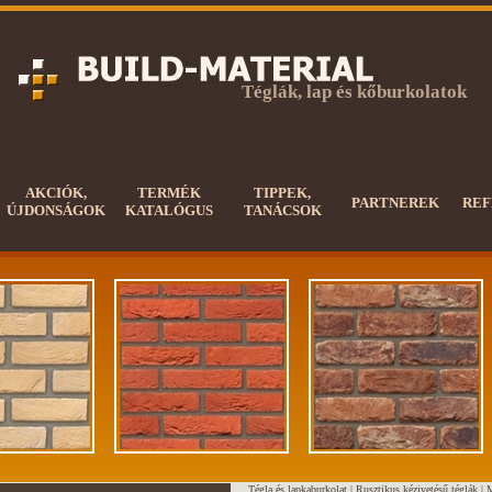
Téglák, lap és kőburkolatok
AKCIÓK,
TERMÉK
TIPPEK,
PARTNEREK
REF
ÚJDONSÁGOK
KATALÓGUS
TANÁCSOK
Tégla és lapkaburkolat |
Rusztikus kézivetésű téglák
|