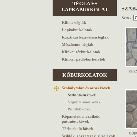
TÉGLA ÉS
SZAB
LAPKABURKOLAT
Színek:
Klinkertéglák
Lapkaburkolatok
Rusztikus kézivetésű téglák
Mészhomoktéglák
Klinker térburkolatok
Klinker padlóburkolatok
KES
KŐBURKOLATOK
Szabálytalan és soros kövek
Szabálytalan kövek
Vágott és soros kövek
Pattintott kövek
Kőpanelek, mozaikok,
pattintott kövek
Térburkoló kövek
GÖRÖ
Sziklák, görgetegek, zúzalékok