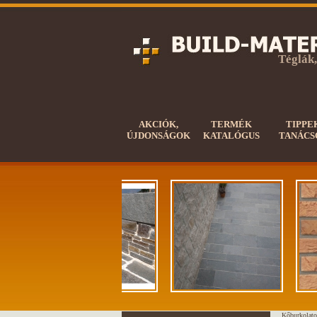
Téglák,
AKCIÓK,
TERMÉK
TIPPE
ÚJDONSÁGOK
KATALÓGUS
TANÁCS
Kőburkolato