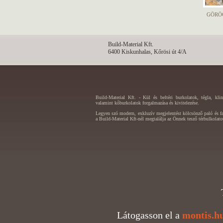
GÖRÖ
Build-Material Kft.
6400 Kiskunhalas, Kőrösi út 4/A
Build-Material Kft. - Kül és beltéri burkolatok, tégla, kli
valamint kőburkolatok forgalmazása és kivitelezése.
Legyen szó modern, exkluzív megjelentést kölcsönző paló és fal
a Build-Material Kft-nél megtalálja az Önnek tesző térbulkolato
Látogasson el a
montis.h