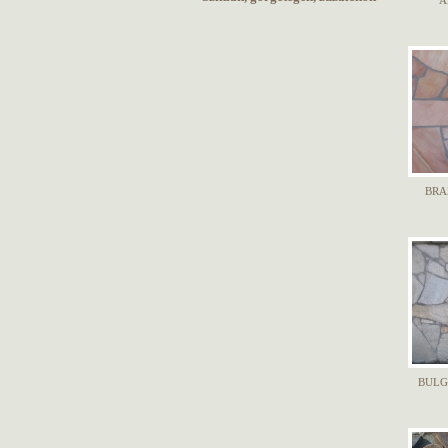
A
BRA
BULG