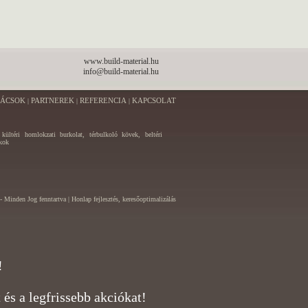
www.build-material.hu
info@build-material.hu
NÁCSOK
PARTNEREK
REFERENCIA
KAPCSOLAT
|
|
|
, kültéri homlokzati burkolat, térbulkoló kövek, beltéri
ékok
- Minden Jog fenntartva |
Honlap fejlesztés, keresőoptimalizálás
!
és a legfrissebb akciókat!