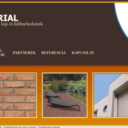
 lap és kőburkolatok
K,
PARTNEREK
REFERENCIA
KAPCSOLAT
OK
k |
Szabálytalan és soros kövek
|
Szabálytalan kövek