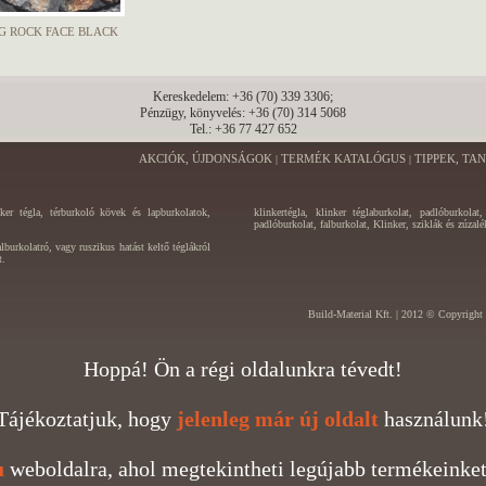
G ROCK FACE BLACK
Kereskedelem: +36 (70) 339 3306;
Pénzügy, könyvelés: +36 (70) 314 5068
Tel.: +36 77 427 652
AKCIÓK, ÚJDONSÁGOK
TERMÉK KATALÓGUS
TIPPEK, TA
|
|
nker tégla, térburkoló kövek és lapburkolatok,
klinkertégla, klinker téglaburkolat, padlóburkolat
padlóburkolat, falburkolat, Klinker, sziklák és zúzal
burkolatró, vagy ruszikus hatást keltő téglákról
t.
Build-Material Kft. | 2012 © Copyright 
Hoppá! Ön a régi oldalunkra tévedt!
Tájékoztatjuk, hogy
jelenleg már új oldalt
használunk
u
weboldalra, ahol megtekintheti legújabb termékeinket 