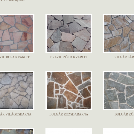
NTIK szabálytalan
ZIL ROSA KVARCIT
BRAZIL ZÖLD KVARCIT
BULGÁR SÁ
ÁR VILÁGOSBARNA
BULGÁR ROZSDABARNA
BULGÁR ZÖ