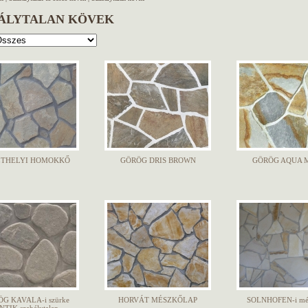
ÁLYTALAN KÖVEK
ZTHELYI HOMOKKŐ
GÖRÖG DRIS BROWN
GÖRÖG AQUA 
G KAVALA-i szürke
HORVÁT MÉSZKŐLAP
SOLNHOFEN-i mé