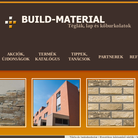
Téglák, lap és kőburkolatok
AKCIÓK,
TERMÉK
TIPPEK,
PARTNEREK
REF
ÚJDONSÁGOK
KATALÓGUS
TANÁCSOK
Tégla és lapkaburkolat |
Rusztikus kézivetésű téglák
|