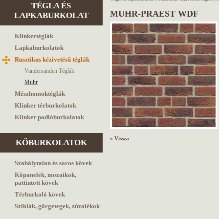
TÉGLA ÉS
MUHR-PRAEST WDF
LAPKABURKOLAT
Klinkertéglák
Lapkaburkolatok
Rusztikus kézivetésű téglák
Vandersanden Téglák
Muhr
Mészhomoktéglák
Klinker térburkolatok
Klinker padlóburkolatok
« Vissza
KŐBURKOLATOK
Szabálytalan és soros kövek
Kőpanelek, mozaikok,
pattintott kövek
Térburkoló kövek
Sziklák, görgetegek, zúzalékok