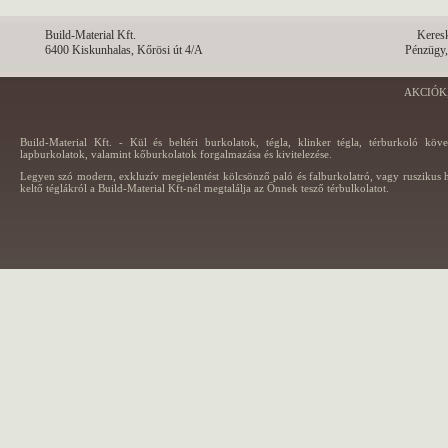
Build-Material Kft.
Keres
6400 Kiskunhalas, Kőrösi út 4/A
Pénzügy,
AKCIÓK
Build-Material Kft. - Kül és beltéri burkolatok, tégla, klinker tégla, térburkoló köv
lapburkolatok, valamint kőburkolatok forgalmazása és kivitelezése.
Legyen szó modern, exkluzív megjelentést kölcsönző paló és falburkolatró, vagy ruszikus h
keltő téglákról a Build-Material Kft-nél megtalálja az Önnek tesző térbulkolatot.