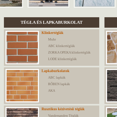
TÉGLA ÉS LAPKABURKOLAT
Klinkertéglák
Muhr
ABC klinkertéglák
ZORKA OPEKA klinkertéglák
LODE klinkertéglák
Lapkaburkolatok
ABC lapkák
RŐBEN lapkák
AKA
Rusztikus kézivetésű téglák
Vandersanden Téglák