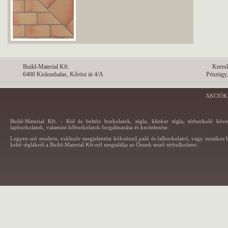
Build-Material Kft.
Keres
6400 Kiskunhalas, Kőrösi út 4/A
Pénzügy,
AKCIÓK
Build-Material Kft. - Kül és beltéri burkolatok, tégla, klinker tégla, térburkoló köv
lapburkolatok, valamint kőburkolatok forgalmazása és kivitelezése.
Legyen szó modern, exkluzív megjelentést kölcsönző paló és falburkolatró, vagy ruszikus h
keltő téglákról a Build-Material Kft-nél megtalálja az Önnek tesző térbulkolatot.