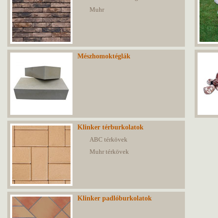
Muhr
Mészhomoktéglák
Klinker térburkolatok
ABC térkövek
Muhr térkövek
Klinker padlóburkolatok